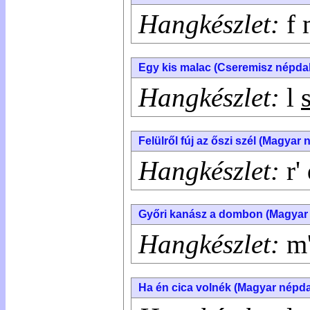
Hangkészlet:
f 
Egy kis malac (Cseremisz népdal
Hangkészlet:
l
Felülről fúj az őszi szél (Magyar 
Hangkészlet:
r' 
Győri kanász a dombon (Magyar
Hangkészlet:
m' 
Ha én cica volnék (Magyar népda