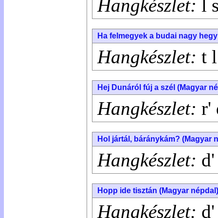
Hangkészlet:
l 
Ha felmegyek a budai nagy hegy
Hangkészlet:
t l
Hej Dunáról fúj a szél (Magyar n
Hangkészlet:
r'
Hol jártál, báránykám? (Magyar 
Hangkészlet:
d'
Hopp ide tisztán (Magyar népdal
Hangkészlet:
d'