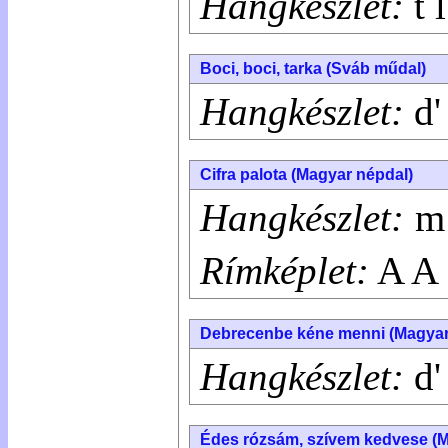
Hangkészlet:
t 
Boci, boci, tarka (Sváb műdal)
Hangkészlet:
d' 
Cifra palota (Magyar népdal)
Hangkészlet:
m 
Rímképlet:
A A
Debrecenbe kéne menni (Magyar
Hangkészlet:
d'
Édes rózsám, szívem kedvese (M