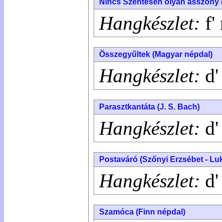
Nincs Szentesen olyan asszony 
Hangkészlet:
f' 
Összegyűltek (Magyar népdal)
Hangkészlet:
d' 
Parasztkantáta (J. S. Bach)
Hangkészlet:
d'
Postaváró (Szőnyi Erzsébet - Luk
Hangkészlet:
d'
Szamóca (Finn népdal)