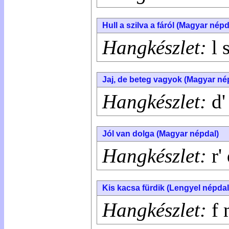
Hull a szilva a fáról (Magyar népd
Hangkészlet:
l 
Jaj, de beteg vagyok (Magyar né
Hangkészlet:
d' 
Jól van dolga (Magyar népdal)
Hangkészlet:
r' 
Kis kacsa fürdik (Lengyel népdal
Hangkészlet:
f 