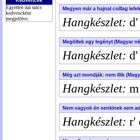
Kedvencek
Egyetlen dal sincs
Megyen már a hajnal csillag lefe
kedvencként
Hangkészlet:
d' 
megjelölve.
Megöltek egy legényt (Magyar né
Hangkészlet:
d' 
Még azt mondják: nem illik (Magy
Hangkészlet:
m 
Nem vagyok én senkinek sem ad
Hangkészlet:
r' 