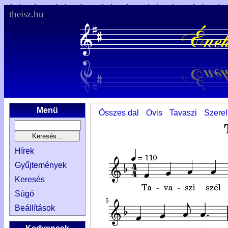
theisz.hu
Menü
Összes dal
Ovis
Tavaszi
Szere
Hírek
Gyűjtemények
Keresés
Súgó
Beállítások