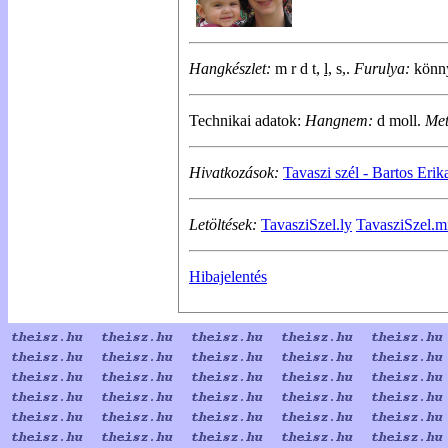
Hangkészlet:
m r d t,
l,
s,.
Furulya:
könny
Technikai adatok:
Hangnem:
d moll.
Me
Hivatkozások:
Tavaszi szél - Bartos Erika
Letöltések:
TavasziSzel.ly
TavasziSzel.m
Hibajelentés