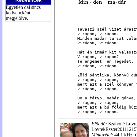
Kedvencek
Egyetlen dal sincs
kedvencként
megjelölve.
Tavaszi szél vizet áraszt
virágom, virágom.

Minden madár társat válas
virágom, virágom.

Hát én immár kit válassza
Virágom, virágom?

Te engemet, én Tégedet,

virágom, virágom.

Zöld pántlika, könnyű gún
virágom, virágom,

mert azt a szél könnyen f
virágom, virágom.

De a fátyol nehéz gúnya,

virágom, virágom,

mert azt a bú földig húzz
virágom, virágom.
Előadó:
Szabóné Lovre
LovrekEszter20111215
Mintavétel:
44.1 kHz.