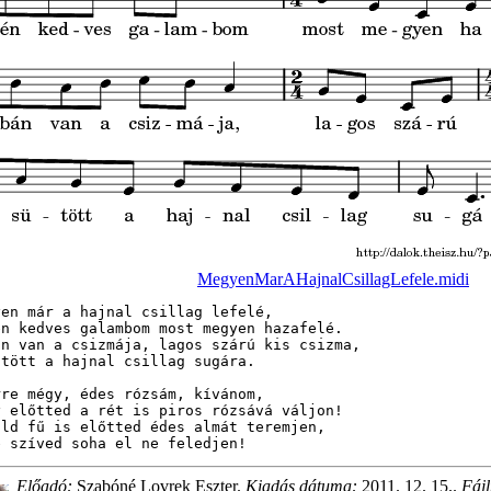
MegyenMarAHajnalCsillagLefele.midi
yen már a hajnal csillag lefelé,

én kedves galambom most megyen hazafelé.

án van a csizmája, lagos szárú kis csizma,

ütött a hajnal csillag sugára.

rre mégy, édes rózsám, kívánom,

y előtted a rét is piros rózsává váljon!

öld fű is előtted édes almát teremjen,

e szíved soha el ne feledjen!
Előadó:
Szabóné Lovrek Eszter.
Kiadás dátuma:
2011. 12. 15..
Fájl