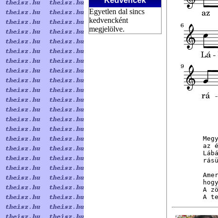
Kedvencek
Egyetlen dal sincs
kedvencként
megjelölve.
Meg
az 
Láb
rás
Ame
hog
A z
A t