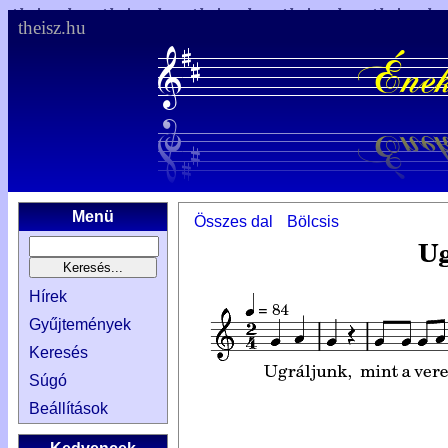
theisz.hu
Menü
Összes dal
Bölcsis
Hírek
Gyűjtemények
Keresés
Súgó
Beállítások