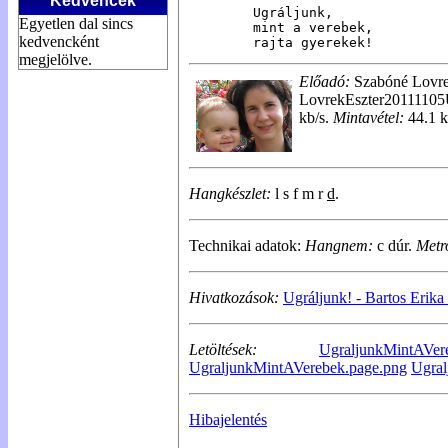
Kedvencek
Ugráljunk,

Egyetlen dal sincs
mint a verebek,

kedvencként
rajta gyerekek!
megjelölve.
Előadó:
Szabóné Lovre
LovrekEszter20111105
kb/s.
Mintavétel:
44.1 
Hangkészlet:
l s f m r
d
.
Technikai adatok:
Hangnem:
c dúr.
Metr
Hivatkozások:
Ugráljunk! - Bartos Erika 
Letöltések:
UgraljunkMintAVere
UgraljunkMintAVerebek.page.png
Ugral
Hibajelentés