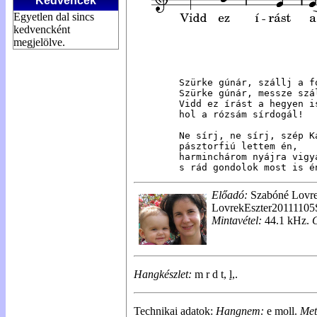
Kedvencek
Egyetlen dal sincs
kedvencként
megjelölve.
Szürke gúnár, szállj a fo
Szürke gúnár, messze szál
Vidd ez írást a hegyen is
hol a rózsám sírdogál!

Ne sírj, ne sírj, szép Ka
pásztorfiú lettem én,

harminchárom nyájra vigyá
s rád gondolok most is é
Előadó:
Szabóné Lovre
LovrekEszter2011110
Mintavétel:
44.1 kHz.
Hangkészlet:
m r d t,
l,
.
Technikai adatok:
Hangnem:
e moll.
Met