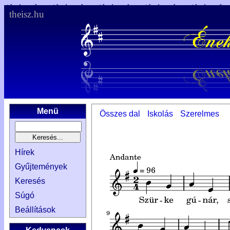
theisz.hu
Menü
Összes dal
Iskolás
Szerelmes
Hírek
Gyűjtemények
Keresés
Súgó
Beállítások