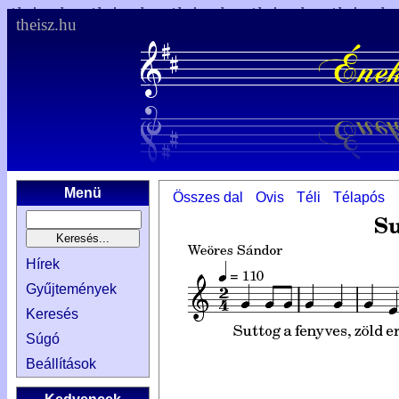
theisz.hu
Menü
Összes dal
Ovis
Téli
Télapós
Hírek
Gyűjtemények
Keresés
Súgó
Beállítások