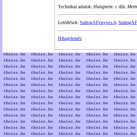
Technikai adatok:
Hangnem:
c dúr.
Metr
Letöltések:
SuttogAFenyves.ly
SuttogAF
Hibajelentés