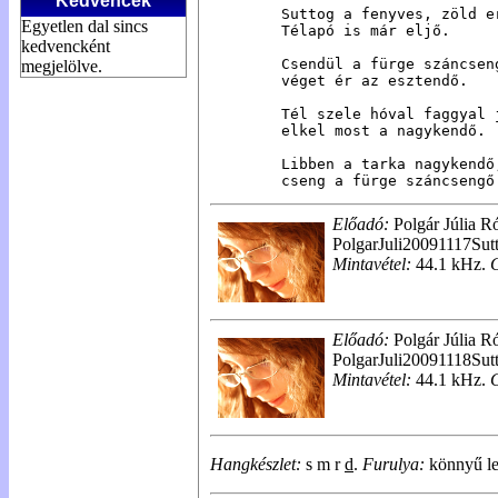
Kedvencek
Suttog a fenyves, zöld er
Egyetlen dal sincs
Télapó is már eljő.

kedvencként
Csendül a fürge száncseng
megjelölve.
véget ér az esztendő.

Tél szele hóval faggyal j
elkel most a nagykendő.

Libben a tarka nagykendő,
cseng a fürge száncsengő
Előadó:
Polgár Júlia R
PolgarJuli20091117Su
Mintavétel:
44.1 kHz.
Előadó:
Polgár Júlia R
PolgarJuli20091118Su
Mintavétel:
44.1 kHz.
Hangkészlet:
s m r
d
.
Furulya:
könnyű lej