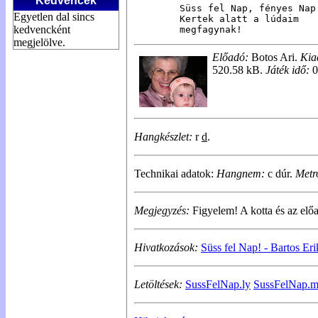
Kedvencek
Süss fel Nap, fényes Nap!
Egyetlen dal sincs
Kertek alatt a lúdaim

kedvencként
megfagynak!
megjelölve.
Előadó:
Botos Ari.
Kia
520.58 kB.
Játék idő:
0
Hangkészlet:
r
d
.
Technikai adatok:
Hangnem:
c dúr.
Metr
Megjegyzés:
Figyelem! A kotta és az előa
Hivatkozások:
Süss fel Nap! - Bartos Eri
Letöltések:
SussFelNap.ly
SussFelNap.m