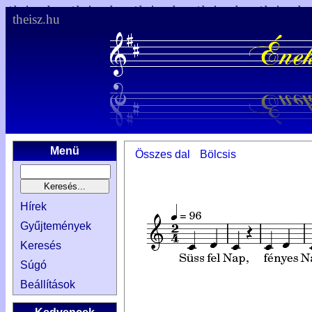
theisz.hu
Menü
Összes dal
Bölcsis
Hírek
Gyűjtemények
Keresés
Súgó
Beállítások