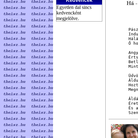
Kedvencek
Egyetlen dal sincs
kedvencként
megjelölve.
Pász
Indu
Hálá
Ő ho
Angy
Ért
Bet
Min
Üdv
Áld
Hoz
Meg
Áldá
Ére
És a
Sze