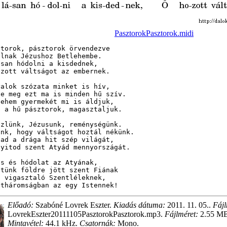
PasztorokPasztorok.midi
torok, pásztorok örvendezve

lnak Jézushoz Betlehembe.

san hódolni a kisdednek,

zott váltságot az embernek.

alok szózata minket is hív,

se meg ezt ma is minden hű szív.

lehem gyermekét mi is áldjuk,

t a hű pásztorok, magasztaljuk.

özlünk, Jézusunk, reménységünk.

unk, hogy váltságot hoztál nékünk.

tad a drága hit szép világát,

nyitod szent Atyád mennyországát.

s és hódolat az Atyának,

ttünk földre jött szent Fiának

 vigasztaló Szentléleknek,

ntháromságban az egy Istennek!
Előadó:
Szabóné Lovrek Eszter.
Kiadás dátuma:
2011. 11. 05..
Fájl
LovrekEszter20111105PasztorokPasztorok.mp3.
Fájlméret:
2.55 M
Mintavétel:
44.1 kHz.
Csatornák:
Mono.