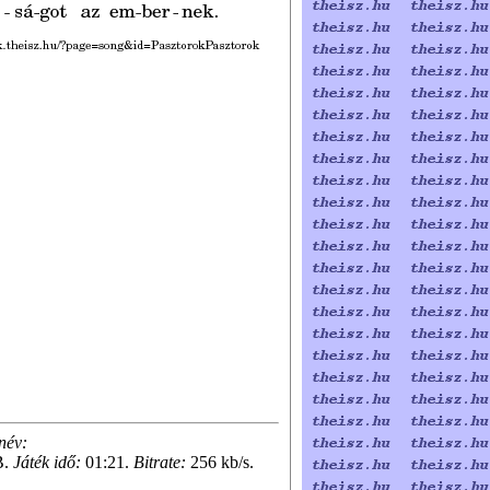
név:
B.
Játék idő:
01:21.
Bitrate:
256 kb/s.