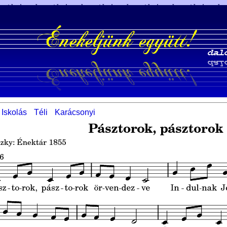
Iskolás
Téli
Karácsonyi