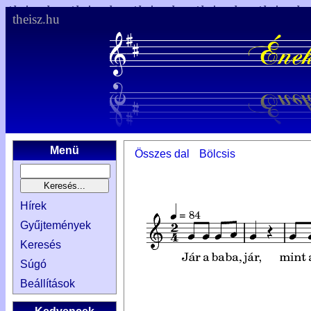
theisz.hu
Menü
Összes dal
Bölcsis
Hírek
Gyűjtemények
Keresés
Súgó
Beállítások