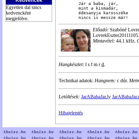
Kedvencek
Jár a baba, jár,

Egyetlen dal sincs
mint a kismadár,

kedvencként
édesanyja karosszéke

nincs is messze már!
megjelölve.
Előadó:
Szabóné Lovre
LovrekEszter20111105
Mintavétel:
44.1 kHz.
Hangkészlet:
l s f m r
d
.
Technikai adatok:
Hangnem:
c dúr.
Metr
Letöltések:
JarABabaJar.ly
JarABabaJar.
Hibajelentés