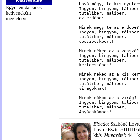
Kedvencek
Hová mégy, te kis nyulacs
Egyetlen dal sincs
Ingyom, bingyom, táliber,
kedvencként
tutáliber, máliber,

az erdőbe!

megjelölve.
Minek mégy te az erdőbe?

Ingyom, bingyom, táliber,
tutáliber, máliber,

vesszőcskéért!

Minek néked az a vessző?

Ingyom, bingyom, táliber,
tutáliber, máliber,

kertecskének!

Minek néked az a kis kert
Ingyom, bingyom, táliber,
tutáliber, máliber,

virágoknak!

Minek néked az a virág?

Ingyom, bingyom, táliber,
tutáliber, máliber,

Anyácskámnak!
Előadó:
Szabóné Lovre
LovrekEszter2011110
kb/s.
Mintavétel:
44.1 