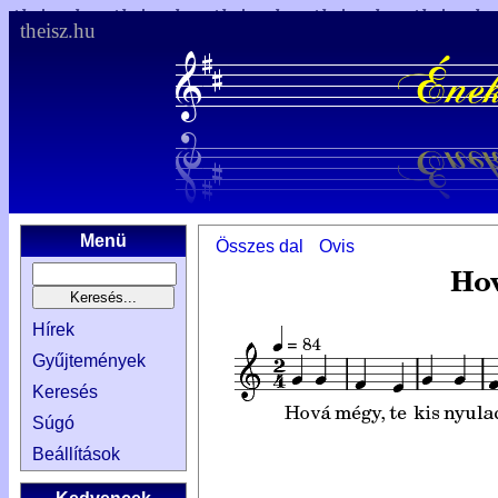
theisz.hu
Menü
Összes dal
Ovis
Hírek
Gyűjtemények
Keresés
Súgó
Beállítások