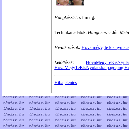
Hangkészlet:
s f m r
d
.
Technikai adatok:
Hangnem:
c dúr.
Metr
Hivatkozások:
Hová mégy, te kis nyulacs
Letöltések:
HovaMegyTeKisNyulac
HovaMegyTeKisNyulacska.page.png
Ho
Hibajelentés