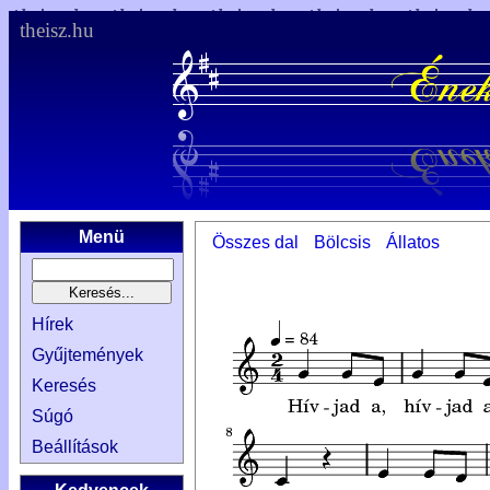
theisz.hu
Menü
Összes dal
Bölcsis
Állatos
Hírek
Gyűjtemények
Keresés
Súgó
Beállítások