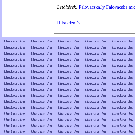
Letöltések:
Falovacska.ly
Falovacska.mi
Hibajelentés