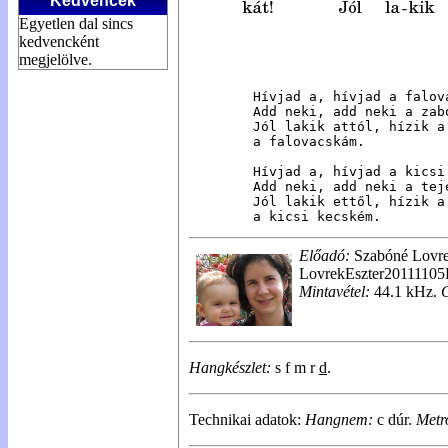
Kedvencek
Egyetlen dal sincs
kedvencként
megjelölve.
Hívjad a, hívjad a falova
Add neki, add neki a zabo
Jól lakik attól, hízik a 
a falovacskám.

Hívjad a, hívjad a kicsi 
Add neki, add neki a teje
Jól lakik ettől, hízik a 
a kicsi kecském.
Előadó:
Szabóné Lovre
LovrekEszter20111105
Mintavétel:
44.1 kHz.
Hangkészlet:
s f m r
d
.
Technikai adatok:
Hangnem:
c dúr.
Metr