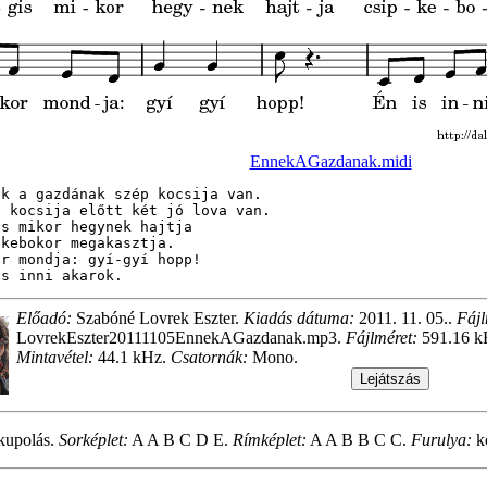
EnnekAGazdanak.midi
ek a gazdának szép kocsija van.

p kocsija előtt két jó lova van.

s mikor hegynek hajtja

kebokor megakasztja.

r mondja: gyí-gyí hopp!

is inni akarok.
Előadó:
Szabóné Lovrek Eszter.
Kiadás dátuma:
2011. 11. 05..
Fájl
LovrekEszter20111105EnnekAGazdanak.mp3.
Fájlméret:
591.16 k
Mintavétel:
44.1 kHz.
Csatornák:
Mono.
kupolás.
Sorképlet:
A A B C D E.
Rímképlet:
A A B B C C.
Furulya:
kö