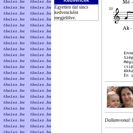
Kedvencek
Egyetlen dal sincs
kedvencként
megjelölve.
Enn
Szé
Mégi
csip
Akko
Én 
Dallamvonal: