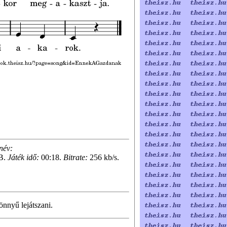
név:
B.
Játék idő:
00:18.
Bitrate:
256 kb/s.
nnyű lejátszani.