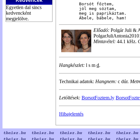
Kedvencek
Borsót főztem,

Egyetlen dal sincs
jól meg sóztam,

kedvencként
meg is paprikáztam.

Ábele, bábele, ham!
megjelölve.
Előadó:
Polgár Juli & 
PolgarJuliAntonia201
Mintavétel:
44.1 kHz.
Hangkészlet:
l s m
d
.
Technikai adatok:
Hangnem:
c dúr.
Metr
Letöltések:
BorsotFoztem.ly
BorsotFozt
Hibajelentés