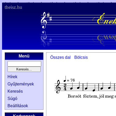
theisz.hu
Menü
Összes dal
Bölcsis
Hírek
Gyűjtemények
Keresés
Súgó
Beállítások