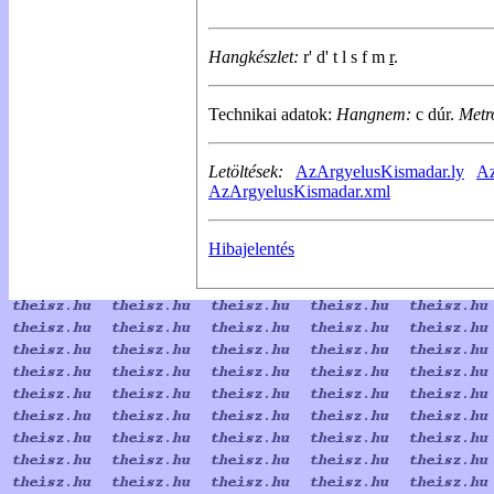
Hangkészlet:
r' d' t l s f m
r
.
Technikai adatok:
Hangnem:
c dúr.
Metr
Letöltések:
AzArgyelusKismadar.ly
Az
AzArgyelusKismadar.xml
Hibajelentés