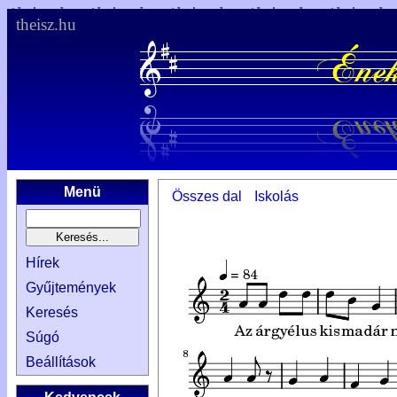
theisz.hu
Menü
Összes dal
Iskolás
Hírek
Gyűjtemények
Keresés
Súgó
Beállítások