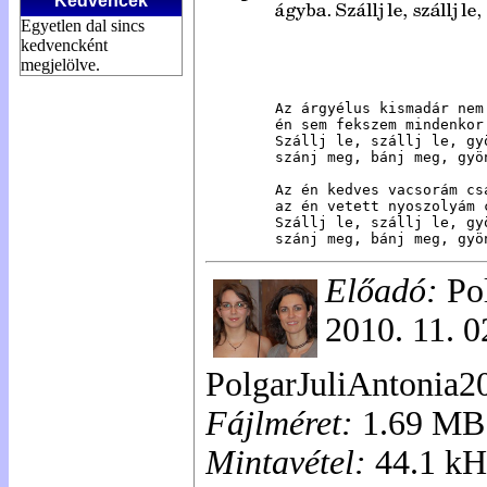
Kedvencek
Egyetlen dal sincs
kedvencként
megjelölve.
Az árgyélus kismadár nem
én sem fekszem mindenkor
Szállj le, szállj le, gy
szánj meg, bánj meg, gyö
Az én kedves vacsorám cs
az én vetett nyoszolyám 
Szállj le, szállj le, gy
szánj meg, bánj meg, gyö
Előadó:
Pol
2010. 11. 0
PolgarJuliAntonia
Fájlméret:
1.69 MB
Mintavétel:
44.1 kH