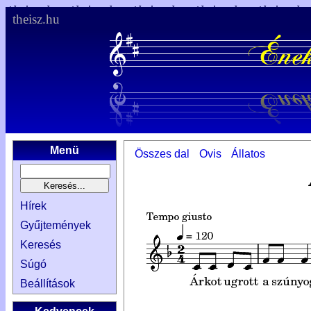
theisz.hu
Menü
Összes dal
Ovis
Állatos
Hírek
Gyűjtemények
Keresés
Súgó
Beállítások