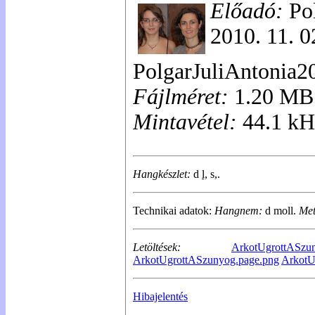
Előadó:
Pol
2010. 11. 0
PolgarJuliAntonia
Fájlméret:
1.20 MB
Mintavétel:
44.1 kH
Hangkészlet:
d
l,
s,.
Technikai adatok:
Hangnem:
d moll.
Me
Letöltések:
ArkotUgrottASzun
ArkotUgrottASzunyog.page.png
ArkotU
Hibajelentés