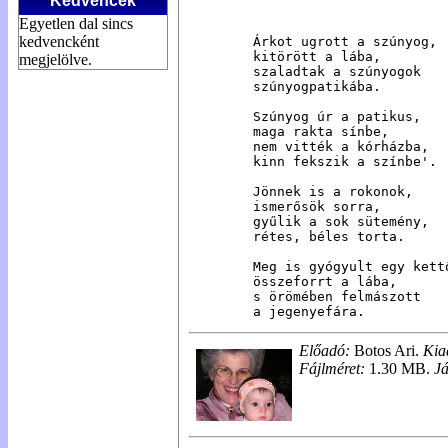
Kedvencek
Egyetlen dal sincs
kedvencként
Árkot ugrott a szúnyog,

kitörött a lába,

megjelölve.
szaladtak a szúnyogok

szúnyogpatikába.

Szúnyog úr a patikus,

maga rakta sínbe,

nem vitték a kórházba,

kinn fekszik a színbe'.

Jönnek is a rokonok,

ismerősök sorra,

gyűlik a sok sütemény,

rétes, béles torta.

Meg is gyógyult egy kettő
összeforrt a lába,

s örömében felmászott

a jegenyefára.
Előadó:
Botos Ari.
Kia
Fájlméret:
1.30 MB.
Já