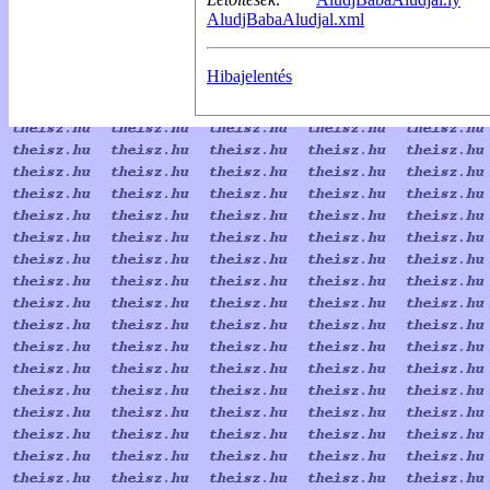
AludjBabaAludjal.xml
Hibajelentés