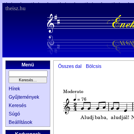
theisz.hu
Menü
Összes dal
Bölcsis
Hírek
Gyűjtemények
Keresés
Súgó
Beállítások