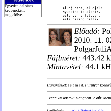
Kedvencek
Egyetlen dal sincs
Aludj baba, aludjál!

kedvencként
Nyuszika is alszik,

megjelölve.
este van a faluban,

esti harang hallik.
Előadó:
Pol
2010. 11. 0
PolgarJuli
Fájlméret:
443.42 
Mintavétel:
44.1 kH
Hangkészlet:
l s f m r
d
.
Furulya:
könnyű 
Technikai adatok:
Hangnem:
c dúr.
Metr
Letöltések:
AludjBabaAludjal.ly