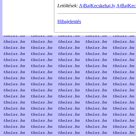
Letöltések:
AjBajKecskehaj.ly
AjBajKecs
Hibajelentés