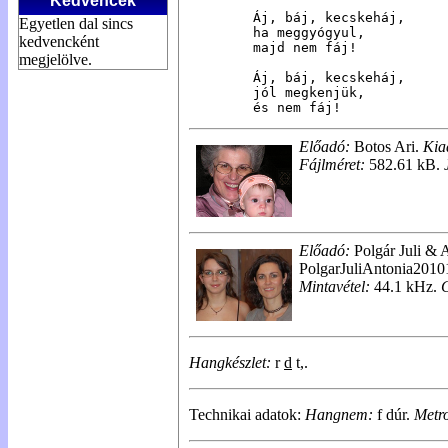
Kedvencek
Áj, báj, kecskeháj,

Egyetlen dal sincs
ha meggyógyul,

kedvencként
majd nem fáj!

megjelölve.
Áj, báj, kecskeháj,

jól megkenjük,

és nem fáj!
Előadó:
Botos Ari.
Kia
Fájlméret:
582.61 kB.
Előadó:
Polgár Juli & 
PolgarJuliAntonia201
Mintavétel:
44.1 kHz.
Hangkészlet:
r
d
t,.
Technikai adatok:
Hangnem:
f dúr.
Metr