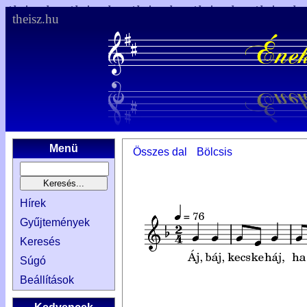
theisz.hu
Menü
Összes dal
Bölcsis
Hírek
Gyűjtemények
Keresés
Súgó
Beállítások