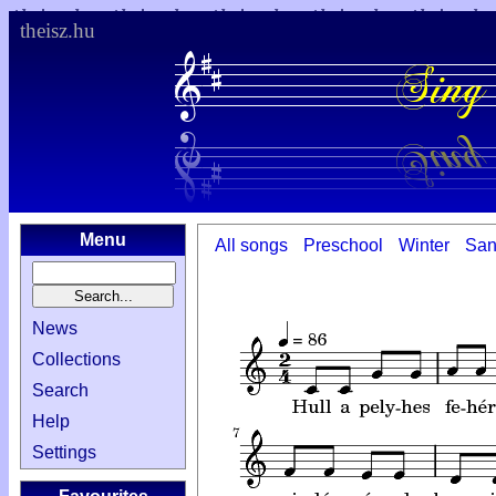
theisz.hu
Menu
All songs
Preschool
Winter
San
News
Collections
Search
Help
Settings