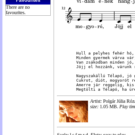
Favourites
There are no
favourites.
Hull a pelyhes fehér hó,
Minden gyermek várva vár
Van zsákodban minden jó,
Jöjj el hozzánk, várunk 
Nagyszakállú Télapó, jó 
Cukrot, diót, mogyorót r
Amerre jár reggelig, kis
Megtölti a Télapó, ha ür
Artist:
Polgár Júlia Róz
size:
1.05 MB.
Play tim
Scale:
l s f m r
d
.
Flute:
easy to play.