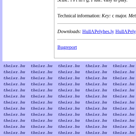
Technical information:
Key:
c major.
Met
Downloads:
HullAPelyhes.ly
HullAPely
Bugreport