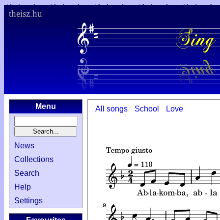
theisz.hu
Menu
All songs
School
Love
News
Collections
Search
Help
Settings