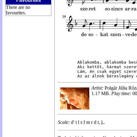
Favourites
There are no
favourites.
Ablakomba, ablakomba bes
Aki kettőt, hármat szere
Lám, én csak egyet szere
Az az álnok béreslegény 
Artist:
Polgár Júlia Róz
1.17 MB.
Play time:
00
Scale:
d' t l s f m r d t,
l,
.