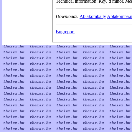
Technical information:
Key:
d minor.
Me
Downloads:
Ablakomba.ly
Ablakomba.m
Bugreport