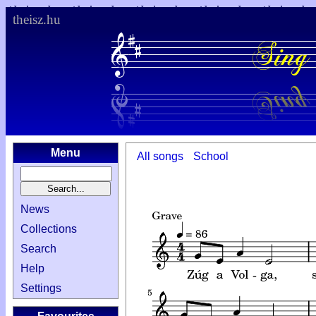
theisz.hu
Menu
All songs
School
News
Collections
Search
Help
Settings