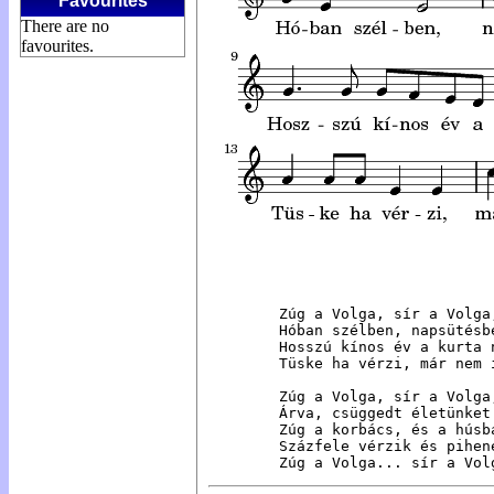
Favourites
There are no
favourites.
Zúg a Volga, sír a Volga
Hóban szélben, napsütésb
Hosszú kínos év a kurta 
Tüske ha vérzi, már nem 
Zúg a Volga, sír a Volga
Árva, csüggedt életünket
Zúg a korbács, és a húsb
Százfele vérzik és pihen
Zúg a Volga... sír a Vol