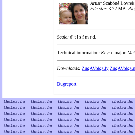
Artist:
Szabóné Lovrek 
File size:
3.72 MB.
Pla
Scale:
d' t l s f
m
r d.
Technical information:
Key:
c major.
Met
Downloads:
ZugAVolga.ly
ZugAVolga.m
Bugreport