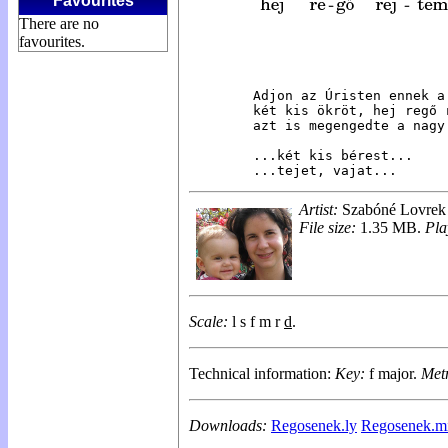
Favourites
There are no
favourites.
Adjon az Úristen ennek a 
két kis ökröt, hej regő r
azt is megengedte a nagy 
...két kis bérest...

...tejet, vajat...
Artist:
Szabóné Lovrek 
File size:
1.35 MB.
Pla
Scale:
l s f m r
d
.
Technical information:
Key:
f major.
Met
Downloads:
Regosenek.ly
Regosenek.m