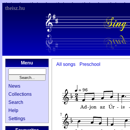
theisz.hu
Menu
All songs
Preschool
News
Collections
Search
Help
Settings