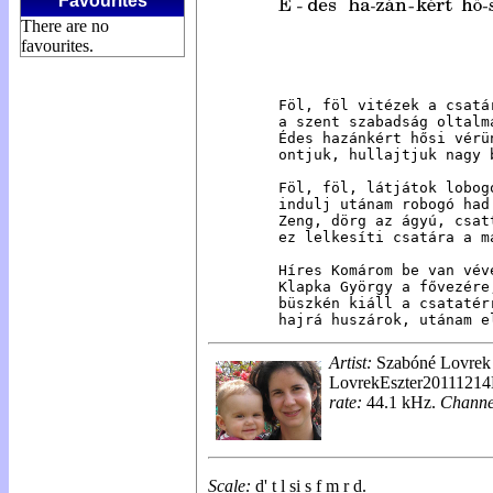
Favourites
There are no
favourites.
Föl, föl vitézek a csatár
a szent szabadság oltalmá
Édes hazánkért hősi vérün
ontjuk, hullajtjuk nagy 
Föl, föl, látjátok lobogó
indulj utánam robogó had!
Zeng, dörg az ágyú, csatt
ez lelkesíti csatára a ma
Híres Komárom be van véve
Klapka György a fővezére,
büszkén kiáll a csatatérr
hajrá huszárok, utánam e
Artist:
Szabóné Lovrek 
LovrekEszter20111214
rate:
44.1 kHz.
Channe
Scale:
d' t
l
si s f m r d.