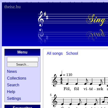
theisz.hu
Menu
All songs
School
News
Collections
Search
Help
Settings