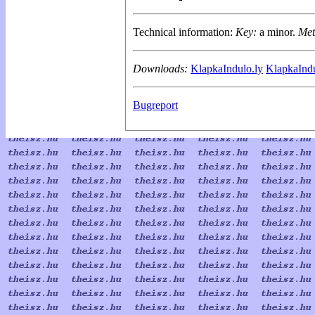
Technical information:
Key:
a minor.
Met
Downloads:
KlapkaIndulo.ly
KlapkaIndu
Bugreport