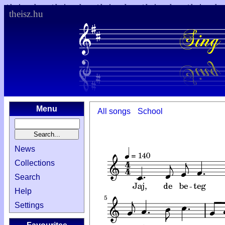
theisz.hu
Menu
All songs
School
News
Collections
Search
Help
Settings