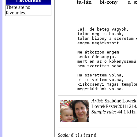
Favourites
There are no
favourites.
Jaj, de beteg vagyok,

talán meg is halok,

talán bizony a szeretőm é
engem megátkozott.

Ne átkozzon engem

senki édesanyja,

mert én az ő kökényszemű 
nem szerettem soha.

Ha szerettem volna,

el is vettem volna,

kiskőcsényi magas templom
megesküdtünk volna.
Artist:
Szabóné Lovrek 
LovrekEszter2011121
Sample rate:
44.1 kHz
Scale:
d' t l s f m r
d
.