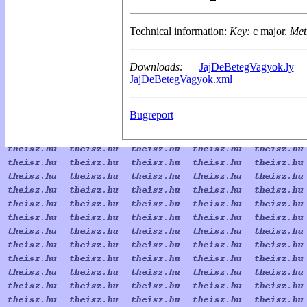
Technical information:
Key:
c major.
Met
Downloads:
JajDeBetegVagyok.ly
JajDeBetegVagyok.xml
Bugreport